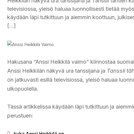
Heikkilän näkyvä ura tanssijana ja Tanssii tähtien k
televisiossa, yleisö haluaa luonnollisesti tietää m
käydään läpi tutkittuun ja aiemmin koottuun, julkisest
[…]
Hakusana “Anssi Heikkilä vaimo” kiinnostaa suomal
Anssi Heikkilän näkyvä ura tanssijana ja
Tanssii tä
on jatkuvasti esillä televisiossa, yleisö haluaa luo
ulkopuolella.
Tässä artikkelissa käydään läpi tutkittuun ja aiemmin
perustuen:
kuka Anssi Heikkilä on