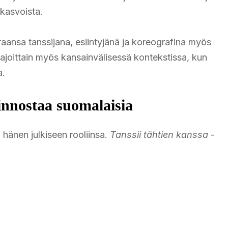
kasvoista.
raansa tanssijana, esiintyjänä ja koreografina myös
ajoittain myös kansainvälisessä kontekstissa, kun
a.
innostaa suomalaisia
 hänen julkiseen rooliinsa.
Tanssii tähtien kanssa
-