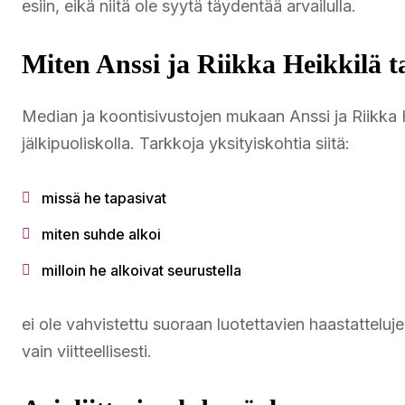
esiin, eikä niitä ole syytä täydentää arvailulla.
Miten Anssi ja Riikka Heikkilä t
Median ja koontisivustojen mukaan Anssi ja Riikka 
jälkipuoliskolla. Tarkkoja yksityiskohtia siitä:
missä he tapasivat
miten suhde alkoi
milloin he alkoivat seurustella
ei ole vahvistettu suoraan luotettavien haastattelujen
vain viitteellisesti.