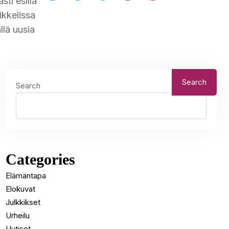
ti esillä
ikkelissa
llä uusia
Search
Search
Categories
Elämäntapa
Elokuvat
Julkkikset
Urheilu
Uutiset