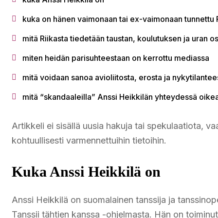
kuka on hänen vaimonaan tai ex-vaimonaan tunnettu R
mitä Riikasta tiedetään taustan, koulutuksen ja uran os
miten heidän parisuhteestaan on kerrottu mediassa
mitä voidaan sanoa avioliitosta, erosta ja nykytilantee
mitä “skandaaleilla” Anssi Heikkilän yhteydessä oikea
Artikkeli ei sisällä uusia hakuja tai spekulaatiota, va
kohtuullisesti varmennettuihin tietoihin.
Kuka Anssi Heikkilä on
Anssi Heikkilä on suomalainen tanssija ja tanssinopett
Tanssii tähtien kanssa -ohjelmasta. Hän on toiminut 