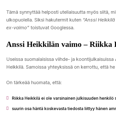
Tämä synnyttää helposti uteliaisuutta myös siitä, 
ulkopuolella. Siksi hakutermit kuten
“Anssi Heikkil
ex-vaimo”
toistuvat Googlessa.
Anssi Heikkilän vaimo – Riikka 
Useissa suomalaisissa viihde- ja koontijulkaisuissa 
Heikkilä. Samoissa yhteyksissä on kerrottu, että he o
On tärkeää huomata, että:
Riikka Heikkilä ei ole varsinainen julkisuuden henkilö 
suurin osa häntä koskevasta tiedosta liittyy hänen am