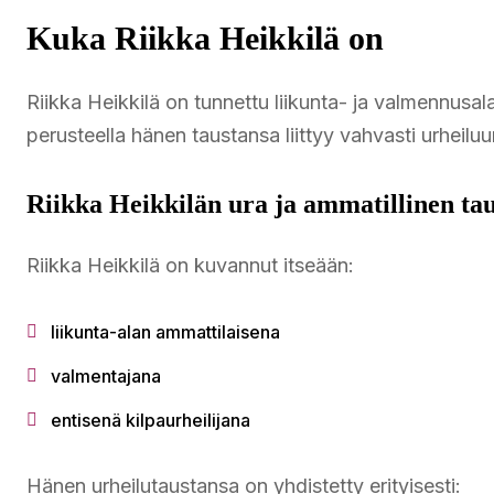
Kuka Riikka Heikkilä on
Riikka Heikkilä on tunnettu liikunta- ja valmennusalal
perusteella hänen taustansa liittyy vahvasti urheiluun
Riikka Heikkilän ura ja ammatillinen ta
Riikka Heikkilä on kuvannut itseään:
liikunta-alan ammattilaisena
valmentajana
entisenä kilpaurheilijana
Hänen urheilutaustansa on yhdistetty erityisesti: