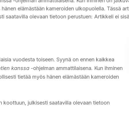
anssa -ohjelman ammattilaisena. Kun ihminen on jatkuvas
yös hänen elämästään kameroiden ulkopuolella. Tässä art
i saatavilla olevaan tietoon perustuen: Artikkeli ei sisä
aisia vuodesta toiseen. Syynä on ennen kaikkea
htien kanssa
-ohjelman ammattilaisena. Kun ihminen
nnollisesti tietää myös hänen elämästään kameroiden
 koottuun, julkisesti saatavilla olevaan tietoon