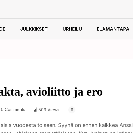
HDE
JULKKIKSET
URHEILU
ELÄMÄNTAPA
kta, avioliitto ja ero
0 Comments
509 Views
aisia vuodesta toiseen. Syynä on ennen kaikkea Anssi