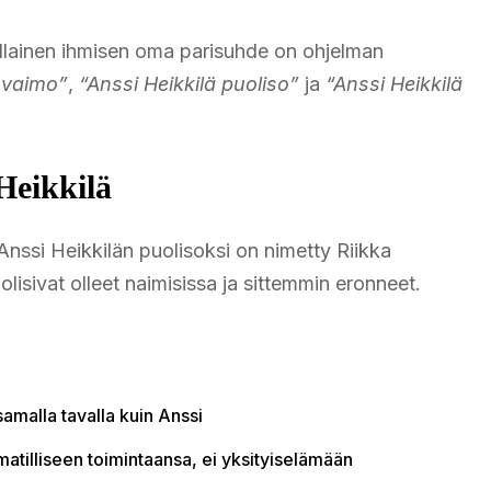
millainen ihmisen oma parisuhde on ohjelman
ä vaimo”
,
“Anssi Heikkilä puoliso”
ja
“Anssi Heikkilä
Heikkilä
Anssi Heikkilän puolisoksi on nimetty Riikka
lisivat olleet naimisissa ja sittemmin eronneet.
samalla tavalla kuin Anssi
matilliseen toimintaansa, ei yksityiselämään