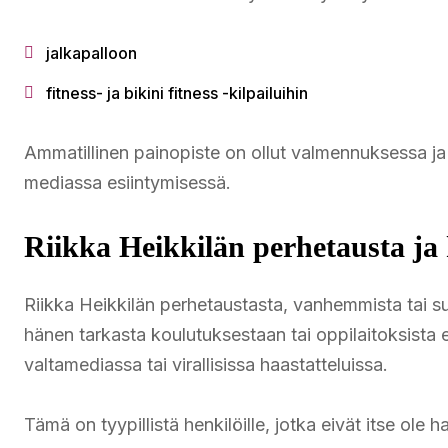
jalkapalloon
fitness- ja bikini fitness -kilpailuihin
Ammatillinen painopiste on ollut valmennuksessa ja l
mediassa esiintymisessä.
Riikka Heikkilän perhetausta ja
Riikka Heikkilän perhetaustasta, vanhemmista tai suv
hänen tarkasta koulutuksestaan tai oppilaitoksista ei 
valtamediassa tai virallisissa haastatteluissa.
Tämä on tyypillistä henkilöille, jotka eivät itse ole h