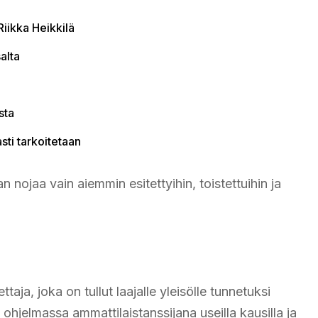
iikka Heikkilä
alta
sta
sti tarkoitetaan
an nojaa vain aiemmin esitettyihin, toistettuihin ja
aja, joka on tullut laajalle yleisölle tunnetuksi
ohjelmassa ammattilaistanssijana useilla kausilla ja