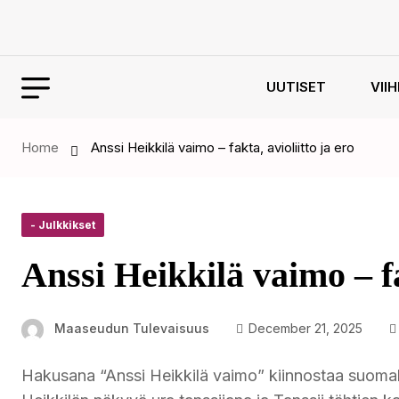
UUTISET
VII
Home
Anssi Heikkilä vaimo – fakta, avioliitto ja ero
- Julkkikset
Anssi Heikkilä vaimo – fa
Maaseudun Tulevaisuus
December 21, 2025
Hakusana “Anssi Heikkilä vaimo” kiinnostaa suomal