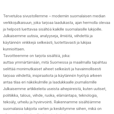
Tervetuloa sivustollemme – moderniin suomalaisen median
verkkojulkaisuun, joka tarjoaa laadukasta, ajan hermolla olevaa
ja helposti luettavaa sisältöä kaikille suomalaisille lukijoille.
Julkaisemme uutisia, analyyseja, ilmiöitä, viihdettä ja
käytännön vinkkejä selkeästi, luotettavasti ja lukijaa
kunnioittaen.
Tavoitteemme on tarjota sisältöä, joka:
auttaa ymmärtämään, mitä Suomessa ja maailmalla tapahtuu
selittää monimutkaiset aiheet selkeästi ja havainnollisesti
tarjoaa viihdettä, inspiraatiota ja käytännön hyötyä arkeen
antaa tilaa eri näkökulmille ja laadukkaalle journalismille
Julkaisemme artikkeleita useista aihepiireistä, kuten uutiset,
politiikka, talous, viihde, ruoka, elämäntapa, teknologia,
tekoäly, urheilu ja hyvinvointi. Rakennamme sisältöämme
suomalaisia lukijoita varten ja keskitymme siihen, mikä on