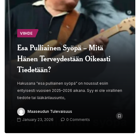
VIIHDE
Esa Pulliainen Syöpä – Mitä
Hänen Terveydestään Oikeasti
Tiedetään?
Hakusana “esa pulliainen syöpä” on noussut esiin
erityisesti vuosien 2025–2026 aikana. Syy ei ole virallinen
tiedote tai lääkärilausunto,
Maaseudun Tulevaisuus
January 23, 2026
0 Comments