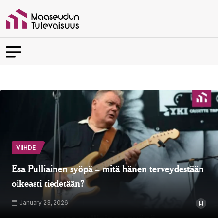
VIIHDE
Esa Pulliainen syöpä – mitä hänen terveydestään
oikeasti tiedetään?
January 23, 2026