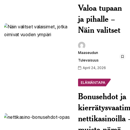
Valoa tupaan
ja pihalle –
Näin valitset
Maaseudun
Tulevaisuus
April 24, 2026
ELÄMÄNTAPA
Bonusehdot ja
kierrätysvaati
nettikasinoilla 
muista nämä