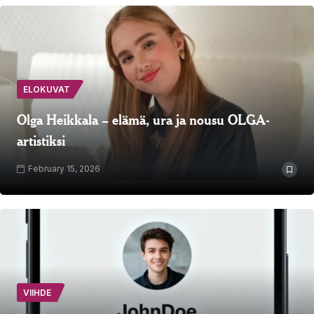
ELOKUVAT
Olga Heikkala – elämä, ura ja nousu OLGA-
artistiksi
February 15, 2026
VIIHDE