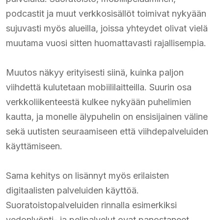
podcastit ja muut verkkosisällöt toimivat nykyään
sujuvasti myös alueilla, joissa yhteydet olivat vielä
muutama vuosi sitten huomattavasti rajallisempia.
Muutos näkyy erityisesti siinä, kuinka paljon
viihdettä kulutetaan mobiililaitteilla. Suurin osa
verkkoliikenteestä kulkee nykyään puhelimien
kautta, ja monelle älypuhelin on ensisijainen väline
sekä uutisten seuraamiseen että viihdepalveluiden
käyttämiseen.
Sama kehitys on lisännyt myös erilaisten
digitaalisten palveluiden käyttöä.
Suoratoistopalveluiden rinnalla esimerkiksi
vedonlyönti- ja pelipalvelut ovat panostaneet