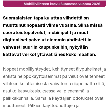
Suomalaisten tapa kuluttaa viihdettä on
muuttunut nopeasti viime vuosina. Siinä missä
suoratoistopalvelut, mobiilipelit ja muut
digitaaliset palvelut aiemmin yhdistettiin
vahvasti suuriin kaupunkeihin, nykyään
kattavat verkot yltävät lähes koko maahan.
Nopeat mobiiliyhteydet, kehittyneet älypuhelimet ja
entistä helppokäyttöisemmät palvelut ovat tehneet
viihteen kuluttamisesta vaivatonta riippumatta siitä,
asutko kasvukeskuksessa vai pienemmällä
paikkakunnalla. Samalla käyttäjien odotukset ovat
muuttuneet. Pitkien käyttöönottojen ja