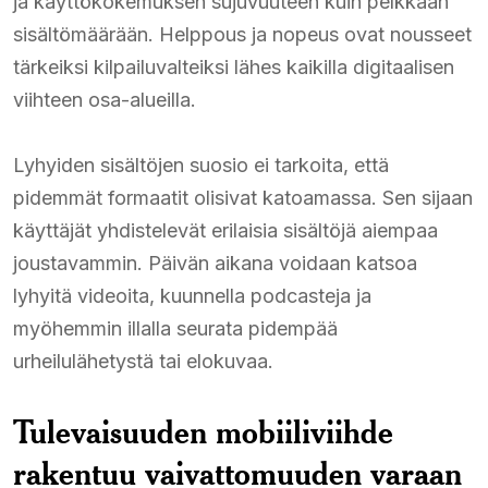
ja käyttökokemuksen sujuvuuteen kuin pelkkään
sisältömäärään. Helppous ja nopeus ovat nousseet
tärkeiksi kilpailuvalteiksi lähes kaikilla digitaalisen
viihteen osa-alueilla.
Lyhyiden sisältöjen suosio ei tarkoita, että
pidemmät formaatit olisivat katoamassa. Sen sijaan
käyttäjät yhdistelevät erilaisia sisältöjä aiempaa
joustavammin. Päivän aikana voidaan katsoa
lyhyitä videoita, kuunnella podcasteja ja
myöhemmin illalla seurata pidempää
urheilulähetystä tai elokuvaa.
Tulevaisuuden mobiiliviihde
rakentuu vaivattomuuden varaan