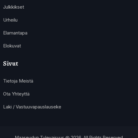
Julkkikset
Urheilu
Elamantapa
Elokuvat
Sivut
Tietoja Meistä
Ota Yhteyttä
Laki / Vastuuvapauslauseke
Maaseudun Tulevaisuus @ 2026. All Rights Reserved