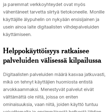
ja paremmat verkkoyhteydet ovat myös
vähentäneet tarvetta siirtyä tietokoneelle. Monille
käyttäjille älypuhelin on nykyään ensisijainen ja
usein ainoa laite digitaalisten viihdepalveluiden
käyttämiseen.
Helppokäyttöisyys ratkaisee
palveluiden välisessä kilpailussa
Digitaalisten palveluiden määrä kasvaa jatkuvasti,
mikä on tehnyt käyttäjien huomiosta entistä
arvokkaammaksi. Menestyvät palvelut eivät
välttämättä ole niitä, joissa on eniten
ominaisuuksia, vaan niitä, joiden käyttö tuntuu
vaivattomalta jo ensimmäisestä hetkestä lähtien.