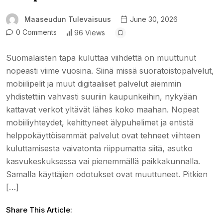
Maaseudun Tulevaisuus
June 30, 2026
0 Comments
96 Views
Suomalaisten tapa kuluttaa viihdettä on muuttunut
nopeasti viime vuosina. Siinä missä suoratoistopalvelut,
mobiilipelit ja muut digitaaliset palvelut aiemmin
yhdistettiin vahvasti suuriin kaupunkeihin, nykyään
kattavat verkot yltävät lähes koko maahan. Nopeat
mobiiliyhteydet, kehittyneet älypuhelimet ja entistä
helppokäyttöisemmät palvelut ovat tehneet viihteen
kuluttamisesta vaivatonta riippumatta siitä, asutko
kasvukeskuksessa vai pienemmällä paikkakunnalla.
Samalla käyttäjien odotukset ovat muuttuneet. Pitkien
[…]
Share This Article: