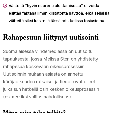
Väitteitä “hyvin nuorena aloittamisesta” ei voida
esittää faktana ilman kiistatonta näyttöä, eikä sellaisia
väitteitä siksi käsitellä tässä artikkelissa tosiasioina.
Rahapesuun liittynyt uutisointi
Suomalaisessa viihdemediassa on uutisoitu
tapauksesta, jossa Melissa Stén on yhdistetty
rahapesua koskevaan oikeusprosessiin.
Uutisoinnin mukaan asiasta on annettu
käräjäoikeuden ratkaisu, ja tiedot ovat olleet
julkaisun hetkellä osin kesken oikeusprosessin
(esimerkiksi valitusmahdollisuus).
Miten asiaa tulee tulkita?