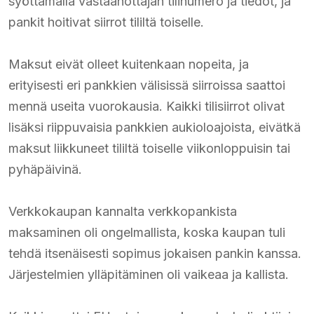
syöttämällä vastaanottajan tilinumero ja tiedot, ja
pankit hoitivat siirrot tililtä toiselle.
Maksut eivät olleet kuitenkaan nopeita, ja
erityisesti eri pankkien välisissä siirroissa saattoi
mennä useita vuorokausia. Kaikki tilisiirrot olivat
lisäksi riippuvaisia pankkien aukioloajoista, eivätkä
maksut liikkuneet tililtä toiselle viikonloppuisin tai
pyhäpäivinä.
Verkkokaupan kannalta verkkopankista
maksaminen oli ongelmallista, koska kaupan tuli
tehdä itsenäisesti sopimus jokaisen pankin kanssa.
Järjestelmien ylläpitäminen oli vaikeaa ja kallista.