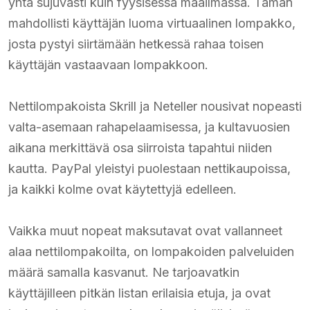
yhtä sujuvasti kuin fyysisessä maailmassa. Tämän
mahdollisti käyttäjän luoma virtuaalinen lompakko,
josta pystyi siirtämään hetkessä rahaa toisen
käyttäjän vastaavaan lompakkoon.
Nettilompakoista Skrill ja Neteller nousivat nopeasti
valta-asemaan rahapelaamisessa, ja kultavuosien
aikana merkittävä osa siirroista tapahtui niiden
kautta. PayPal yleistyi puolestaan nettikaupoissa,
ja kaikki kolme ovat käytettyjä edelleen.
Vaikka muut nopeat maksutavat ovat vallanneet
alaa nettilompakoilta, on lompakoiden palveluiden
määrä samalla kasvanut. Ne tarjoavatkin
käyttäjilleen pitkän listan erilaisia etuja, ja ovat