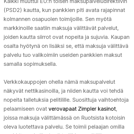
Kaikki muuttui EU:n toisen maksupalveludirektiivin
(PSD2) kautta, kun pankkien piti avata rajapinnat
kolmannen osapuolen toimijoille. Sen myötä
markkinoille saatiin maksuja välittävät palvelut,
joiden kautta siirrot ovat nopeita ja sujuvia. Kaupan
osalta hyötynä on lisäksi se, että maksuja välittävä
palvelu tuo valikoimiin useiden pankkien maksut
samalla sopimuksella.
Verkkokauppojen ohella nämä maksupalvelut
näkyvät nettikasinoilla, ja niiden kautta voi tehdä
nopeita talletuksia pelitilille. Suosittuja vaihtoehtoja
pelaamiseen ovat
verovapaat Zimpler kasinot
,
joissa maksuja välittämässä on Ruotsista kotoisin
oleva luotettava palvelu. Se toimii pelaajan omilla