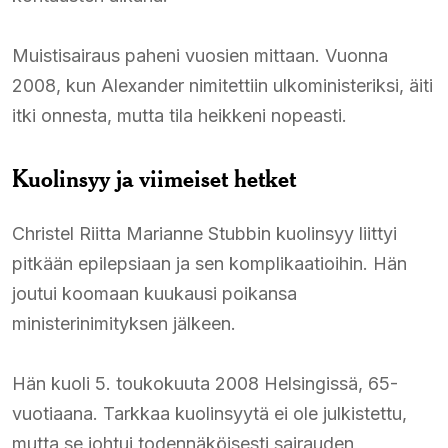
Muistisairaus paheni vuosien mittaan. Vuonna
2008, kun Alexander nimitettiin ulkoministeriksi, äiti
itki onnesta, mutta tila heikkeni nopeasti.
Kuolinsyy ja viimeiset hetket
Christel Riitta Marianne Stubbin kuolinsyy liittyi
pitkään epilepsiaan ja sen komplikaatioihin. Hän
joutui koomaan kuukausi poikansa
ministerinimityksen jälkeen.
Hän kuoli 5. toukokuuta 2008 Helsingissä, 65-
vuotiaana. Tarkkaa kuolinsyytä ei ole julkistettu,
mutta se johtui todennäköisesti sairauden