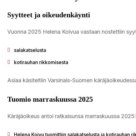
Syytteet ja oikeudenkäynti
Vuonna 2025 Helena Koivua vastaan nostettiin syy
salakatselusta
kotirauhan rikkomisesta
Asiaa käsiteltiin Varsinais-Suomen käräjäoikeudess
Tuomio marraskuussa 2025
Käräjäoikeus antoi ratkaisunsa marraskuussa 2025:
Helena Koivu tuomittiin salakatselusta ja kotirauhan r