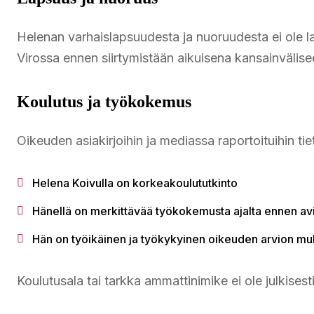
Helenan varhaislapsuudesta ja nuoruudesta ei ole laa
Virossa ennen siirtymistään aikuisena kansainvälis
Koulutus ja työkokemus
Oikeuden asiakirjoihin ja mediassa raportoituihin tie
Helena Koivulla on korkeakoulututkinto
Hänellä on merkittävää työkokemusta ajalta ennen avio
Hän on työikäinen ja työkykyinen oikeuden arvion m
Koulutusala tai tarkka ammattinimike ei ole julkisest