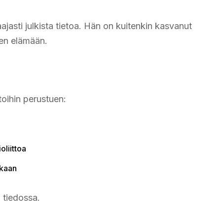
jasti julkista tietoa. Hän on kuitenkin kasvanut
een elämään.
toihin perustuen:
liittoa
ukaan
i tiedossa.