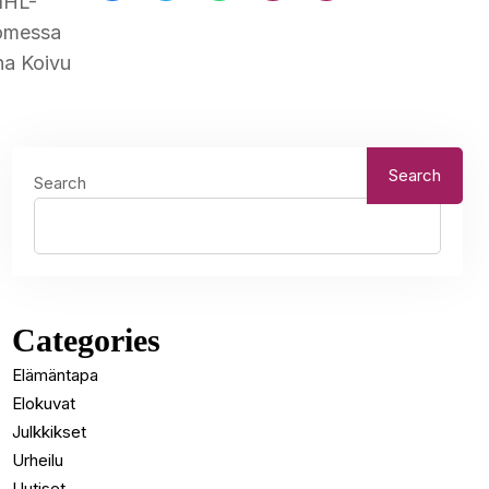
 NHL-
uomessa
ena Koivu
Search
Search
Categories
Elämäntapa
Elokuvat
Julkkikset
Urheilu
Uutiset