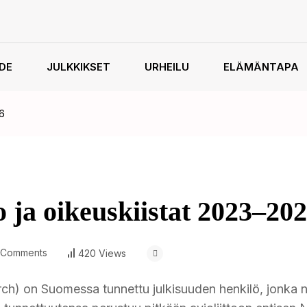
HDE
JULKKIKSET
URHEILU
ELÄMÄNTAPA
26
 ja oikeuskiistat 2023–20
 Comments
420 Views
rch) on Suomessa tunnettu julkisuuden henkilö, jonka n