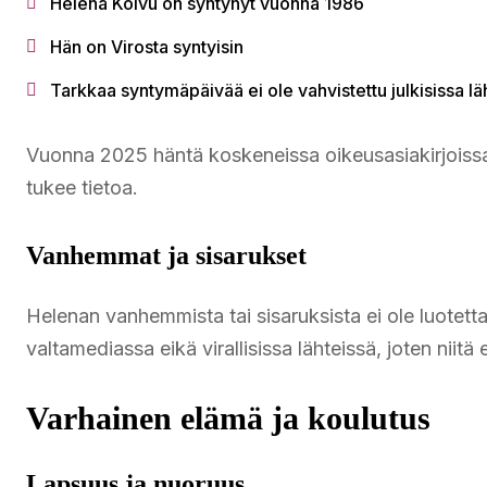
Helena Koivu on syntynyt vuonna 1986
Hän on Virosta syntyisin
Tarkkaa syntymäpäivää ei ole vahvistettu julkisissa lä
Vuonna 2025 häntä koskeneissa oikeusasiakirjoissa
tukee tietoa.
Vanhemmat ja sisarukset
Helenan vanhemmista tai sisaruksista ei ole luotettava
valtamediassa eikä virallisissa lähteissä, joten niitä 
Varhainen elämä ja koulutus
Lapsuus ja nuoruus