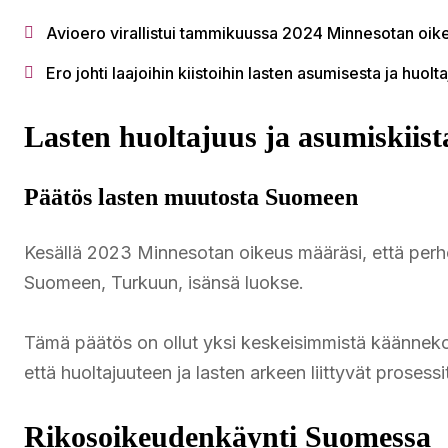
Avioero virallistui tammikuussa 2024 Minnesotan oik
Ero johti laajoihin kiistoihin lasten asumisesta ja huol
Lasten huoltajuus ja asumiskiist
Päätös lasten muutosta Suomeen
Kesällä 2023 Minnesotan oikeus määräsi, että perh
Suomeen, Turkuun, isänsä luokse.
Tämä päätös on ollut yksi keskeisimmistä käännekohd
että huoltajuuteen ja lasten arkeen liittyvät proses
Rikosoikeudenkäynti Suomessa