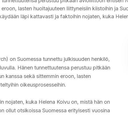
en tunnettuutensa perustuu pitkään avioliittoon entisen
roon, lasten huoltajuuteen liittyneisiin kiistoihin ja S
 käydään läpi kattavasti ja faktoihin nojaten, kuka Hel
rch) on Suomessa tunnettu julkisuuden henkilö,
0-luvulla. Hänen tunnettuutensa perustuu pitkään
vun kanssa sekä sittemmin eroon, lasten
iteltyihin oikeusprosesseihin.
ihin nojaten, kuka Helena Koivu on, mistä hän on
on ollut otsikoissa Suomessa erityisesti vuosina