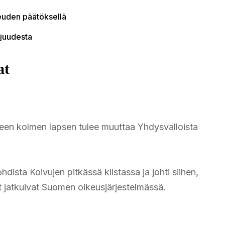
euden päätöksellä
tajuudesta
at
een kolmen lapsen tulee muuttaa Yhdysvalloista
ista Koivujen pitkässä kiistassa ja johti siihen,
sit jatkuivat Suomen oikeusjärjestelmässä.