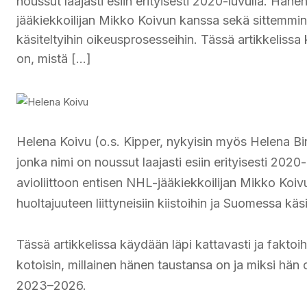
noussut laajasti esiin erityisesti 2020-luvulla. Hän
jääkiekkoilijan Mikko Koivun kanssa sekä sittemmin e
käsiteltyihin oikeusprosesseihin. Tässä artikkelissa
on, mistä […]
Helena Koivu (o.s. Kipper, nykyisin myös Helena Bi
jonka nimi on noussut laajasti esiin erityisesti 202
avioliittoon entisen NHL-jääkiekkoilijan Mikko Koi
huoltajuuteen liittyneisiin kiistoihin ja Suomessa käs
Tässä artikkelissa käydään läpi kattavasti ja fakto
kotoisin, millainen hänen taustansa on ja miksi hän 
2023–2026.