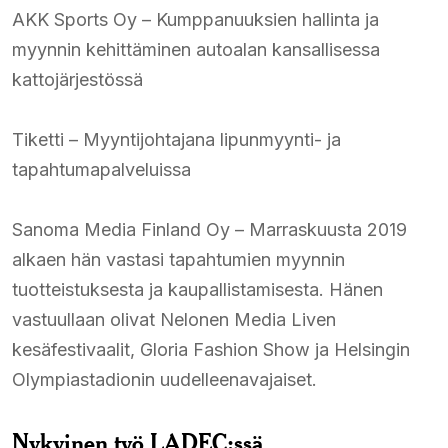
AKK Sports Oy – Kumppanuuksien hallinta ja
myynnin kehittäminen autoalan kansallisessa
kattojärjestössä​
Tiketti – Myyntijohtajana lipunmyynti- ja
tapahtumapalveluissa​
Sanoma Media Finland Oy – Marraskuusta 2019
alkaen hän vastasi tapahtumien myynnin
tuotteistuksesta ja kaupallistamisesta. Hänen
vastuullaan olivat Nelonen Media Liven
kesäfestivaalit, Gloria Fashion Show ja Helsingin
Olympiastadionin uudelleenavajaiset.​
Nykyinen työ LADEC:ssä