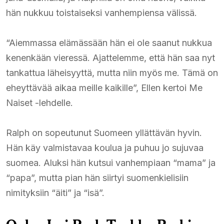
hän nukkuu toistaiseksi vanhempiensa välissä.​
“Aiemmassa elämässään hän ei ole saanut nukkua
kenenkään vieressä. Ajattelemme, että hän saa nyt
tankattua läheisyyttä, mutta niin myös me. Tämä on
eheyttävää aikaa meille kaikille”, Ellen kertoi Me
Naiset -lehdelle.​
Ralph on sopeutunut Suomeen yllättävän hyvin.
Hän käy valmistavaa koulua ja puhuu jo sujuvaa
suomea. Aluksi hän kutsui vanhempiaan “mama” ja
“papa”, mutta pian hän siirtyi suomenkielisiin
nimityksiin “äiti” ja “isä”.​