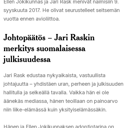
Ellen Jokikunnas ja Jari Rask menivät naimisiin 9.
syyskuuta 2017. He olivat seurustelleet seitsemän
vuotta ennen avioliittoa.​
Johtopäätös – Jari Raskin
merkitys suomalaisessa
julkisuudessa
Jari Rask edustaa nykyaikaista, vastuullista
johtajuutta – yhdistäen uran, perheen ja julkisuuden
hallitulla ja selkeällä tavalla. Vaikka hän ei ole
äänekäs mediassa, hänen teoillaan on painoarvo
niin liike-elämässä kuin yksityiselämässäkin.​
Hänen ja Ellen Jokikunnaksen adoptiotarina on