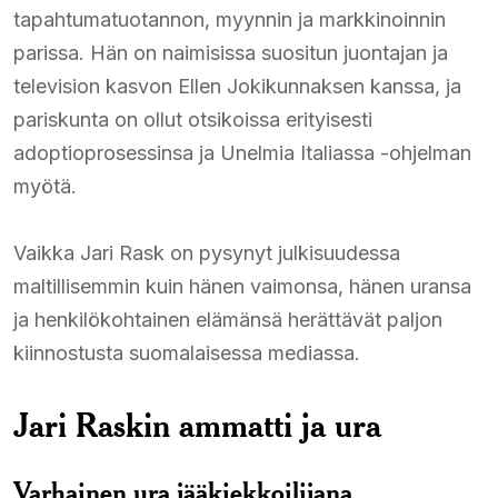
tapahtumatuotannon, myynnin ja markkinoinnin
parissa. Hän on naimisissa suositun juontajan ja
television kasvon Ellen Jokikunnaksen kanssa, ja
pariskunta on ollut otsikoissa erityisesti
adoptioprosessinsa ja Unelmia Italiassa -ohjelman
myötä.​
Vaikka Jari Rask on pysynyt julkisuudessa
maltillisemmin kuin hänen vaimonsa, hänen uransa
ja henkilökohtainen elämänsä herättävät paljon
kiinnostusta suomalaisessa mediassa.​
Jari Raskin ammatti ja ura
Varhainen ura jääkiekkoilijana