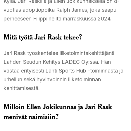
Kyllä. Jari Raskilla ja Ellen Jokikunnaksella on 8-
vuotias adoptiopoika Ralph James, joka saapui
perheeseen Filippiineiltä marraskuussa 2024.​
Mitä työtä Jari Rask tekee?
Jari Rask työskentelee liiketoimintakehittäjänä
Lahden Seudun Kehitys LADEC Oy:ssä. Hän
vastaa erityisesti Lahti Sports Hub -toiminnasta ja
urheilun sekä hyvinvoinnin liiketoiminnan
kehittämisestä.​
Milloin Ellen Jokikunnas ja Jari Rask
menivät naimisiin?