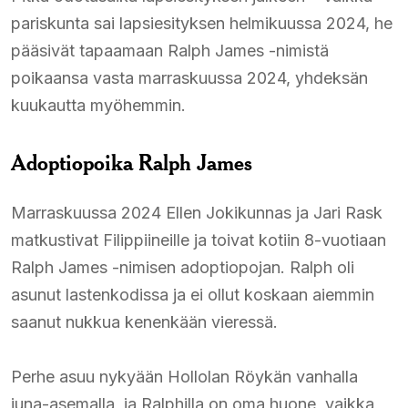
pariskunta sai lapsiesityksen helmikuussa 2024, he
pääsivät tapaamaan Ralph James -nimistä
poikaansa vasta marraskuussa 2024, yhdeksän
kuukautta myöhemmin.​
Adoptiopoika Ralph James
Marraskuussa 2024 Ellen Jokikunnas ja Jari Rask
matkustivat Filippiineille ja toivat kotiin 8-vuotiaan
Ralph James -nimisen adoptiopojan. Ralph oli
asunut lastenkodissa ja ei ollut koskaan aiemmin
saanut nukkua kenenkään vieressä.​
Perhe asuu nykyään Hollolan Röykän vanhalla
juna-asemalla, ja Ralphilla on oma huone, vaikka