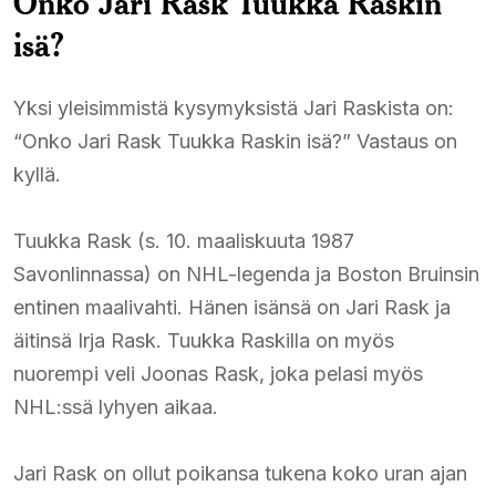
Onko Jari Rask Tuukka Raskin
isä?
Yksi yleisimmistä kysymyksistä Jari Raskista on:
“Onko Jari Rask Tuukka Raskin isä?” Vastaus on
kyllä.​
Tuukka Rask (s. 10. maaliskuuta 1987
Savonlinnassa) on NHL-legenda ja Boston Bruinsin
entinen maalivahti. Hänen isänsä on Jari Rask ja
äitinsä Irja Rask. Tuukka Raskilla on myös
nuorempi veli Joonas Rask, joka pelasi myös
NHL:ssä lyhyen aikaa.​
Jari Rask on ollut poikansa tukena koko uran ajan