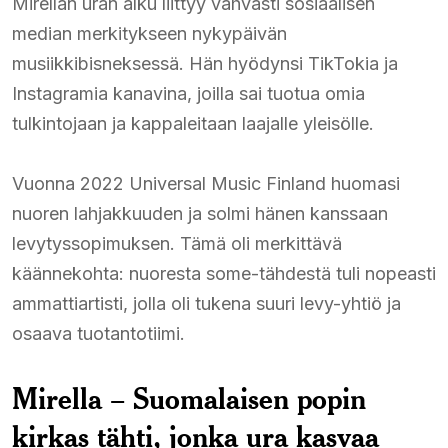
Mirellan uran alku liittyy vahvasti sosiaalisen
median merkitykseen nykypäivän
musiikkibisneksessä. Hän hyödynsi TikTokia ja
Instagramia kanavina, joilla sai tuotua omia
tulkintojaan ja kappaleitaan laajalle yleisölle.
Vuonna 2022 Universal Music Finland huomasi
nuoren lahjakkuuden ja solmi hänen kanssaan
levytyssopimuksen. Tämä oli merkittävä
käännekohta: nuoresta some-tähdestä tuli nopeasti
ammattiartisti, jolla oli tukena suuri levy-yhtiö ja
osaava tuotantotiimi.
Mirella – Suomalaisen popin
kirkas tähti, jonka ura kasvaa