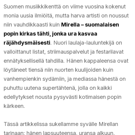
Suomen musiikkikenttä on viime vuosina kokenut
monia uusia ilmiöitä, mutta harva artisti on noussut
niin vauhdikkaasti kuin
Mirella – suomalaisen
popin kirkas tähti, jonka ura kasvaa
räjähdysmäisesti
. Nuori laulaja-lauluntekijä on
valloittanut listat, striimauspalvelut ja festarilavat
ennätyksellisellä tahdilla. Hänen kappaleensa ovat
löytäneet tiensä niin nuorten kuulijoiden kuin
vanhempienkin sydämiin, ja mediassa hänestä on
puhuttu uutena supertähtenä, jolla on kaikki
edellytykset nousta pysyvästi kotimaisen popin
kärkeen.
Tässä artikkelissa sukellamme syvälle Mirellan
tarinaan: hänen lapsuuteensa, uransa alkuun,