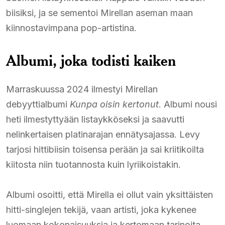
biisiksi, ja se sementoi Mirellan aseman maan
kiinnostavimpana pop-artistina.
Albumi, joka todisti kaiken
Marraskuussa 2024 ilmestyi Mirellan
debyyttialbumi
Kunpa oisin kertonut
. Albumi nousi
heti ilmestyttyään listaykköseksi ja saavutti
nelinkertaisen platinarajan ennätysajassa. Levy
tarjosi hittibiisin toisensa perään ja sai kriitikoilta
kiitosta niin tuotannosta kuin lyriikoistakin.
Albumi osoitti, että Mirella ei ollut vain yksittäisten
hitti-singlejen tekijä, vaan artisti, joka kykenee
luomaan kokonaisuuksia ja kertomaan tarinoita.