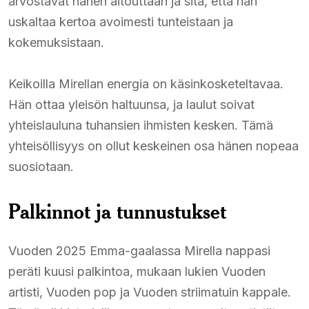
arvostavat hänen aitouttaan ja sitä, että hän
uskaltaa kertoa avoimesti tunteistaan ja
kokemuksistaan.
Keikoilla Mirellan energia on käsinkosketeltavaa.
Hän ottaa yleisön haltuunsa, ja laulut soivat
yhteislauluna tuhansien ihmisten kesken. Tämä
yhteisöllisyys on ollut keskeinen osa hänen nopeaa
suosiotaan.
Palkinnot ja tunnustukset
Vuoden 2025 Emma-gaalassa Mirella nappasi
peräti kuusi palkintoa, mukaan lukien Vuoden
artisti, Vuoden pop ja Vuoden striimatuin kappale.