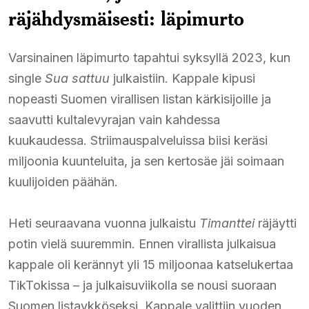
räjähdysmäisesti: läpimurto
Varsinainen läpimurto tapahtui syksyllä 2023, kun
single
Sua sattuu
julkaistiin. Kappale kipusi
nopeasti Suomen virallisen listan kärkisijoille ja
saavutti kultalevyrajan vain kahdessa
kuukaudessa. Striimauspalveluissa biisi keräsi
miljoonia kuunteluita, ja sen kertosäe jäi soimaan
kuulijoiden päähän.
Heti seuraavana vuonna julkaistu
Timanttei
räjäytti
potin vielä suuremmin. Ennen virallista julkaisua
kappale oli kerännyt yli 15 miljoonaa katselukertaa
TikTokissa – ja julkaisuviikolla se nousi suoraan
Suomen listaykköseksi. Kappale valittiin vuoden