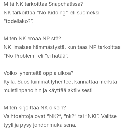
Mitä NK tarkoittaa Snapchatissa?
NK tarkoittaa “No Kidding”, eli suomeksi
“todellako?”.
Miten NK eroaa NP:stä?
NK ilmaisee hämmästystä, kun taas NP tarkoittaa
“No Problem” eli “ei hätää”.
Voiko lyhenteitä oppia ulkoa?
Kyllä. Suosituimmat lyhenteet kannattaa merkitä
muistiinpanoihin ja käyttää aktiivisesti.
Miten kirjoittaa NK oikein?
Vaihtoehtoja ovat “NK?”, “nk?” tai “NK!”. Valitse
tyyli ja pysy johdonmukaisena.