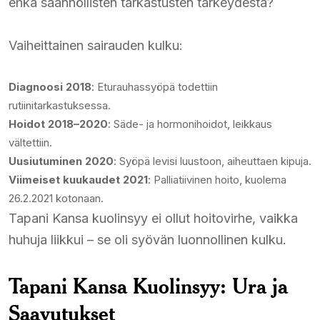
ehkä säännöllisten tarkastusten tärkeydestä?
Vaiheittainen sairauden kulku:
Diagnoosi 2018
: Eturauhassyöpä todettiin
rutiinitarkastuksessa.
Hoidot 2018–2020
: Säde- ja hormonihoidot, leikkaus
vältettiin.
Uusiutuminen 2020
: Syöpä levisi luustoon, aiheuttaen kipuja.
Viimeiset kuukaudet 2021
: Palliatiivinen hoito, kuolema
26.2.2021 kotonaan.
Tapani Kansa kuolinsyy ei ollut hoitovirhe, vaikka
huhuja liikkui – se oli syövän luonnollinen kulku.
Tapani Kansa Kuolinsyy: Ura ja
Saavutukset