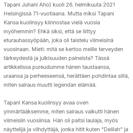
Tapani Juhani Aho) kuoli 26. helmikuuta 2021
Helsingissä 71-vuotiaana. Mutta miksi Tapani
Kansa kuolinsyy kiinnostaa vielä vuosia
myöhemmin? Ehkä siksi, että se liittyy
eturauhassyöpään, joka oli taistelu viimeisinä
vuosinaan. Mieti: mitä se kertoo meille terveyden
tärkeydestä ja julkisuuden paineista? Tässä
artikkelissa pureudumme hänen taustaansa,
uraansa ja perheeseensä, herättäen pohdintaa siitä,
miten sairaus muutti legendan elämää.
Tapani Kansa kuolinsyy avaa oven
ymmärtääksemme, miten sairaus vaikutti hänen
viimeisiin vuosiinsa. Hän oli paitsi laulaja, myös
näyttelijä ja viihdyttäjä, jonka hitit kuten “Delilah” ja