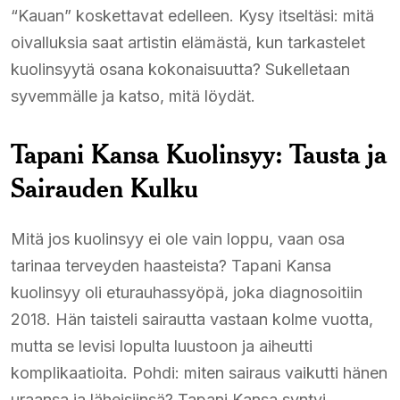
“Kauan” koskettavat edelleen. Kysy itseltäsi: mitä
oivalluksia saat artistin elämästä, kun tarkastelet
kuolinsyytä osana kokonaisuutta? Sukelletaan
syvemmälle ja katso, mitä löydät.
Tapani Kansa Kuolinsyy: Tausta ja
Sairauden Kulku
Mitä jos kuolinsyy ei ole vain loppu, vaan osa
tarinaa terveyden haasteista? Tapani Kansa
kuolinsyy oli eturauhassyöpä, joka diagnosoitiin
2018. Hän taisteli sairautta vastaan kolme vuotta,
mutta se levisi lopulta luustoon ja aiheutti
komplikaatioita. Pohdi: miten sairaus vaikutti hänen
uraansa ja läheisiinsä? Tapani Kansa syntyi