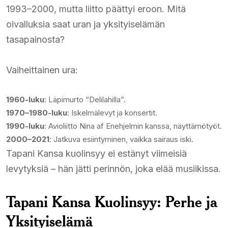
1993–2000, mutta liitto päättyi eroon. Mitä
oivalluksia saat uran ja yksityiselämän
tasapainosta?
Vaiheittainen ura:
1960-luku
: Läpimurto “Delilahilla”.
1970–1980-luku
: Iskelmälevyt ja konsertit.
1990-luku
: Avioliitto Nina af Enehjelmin kanssa, näyttämötyöt.
2000–2021
: Jatkuva esiintyminen, vaikka sairaus iski.
Tapani Kansa kuolinsyy ei estänyt viimeisiä
levytyksiä – hän jätti perinnön, joka elää musiikissa.
Tapani Kansa Kuolinsyy: Perhe ja
Yksityiselämä