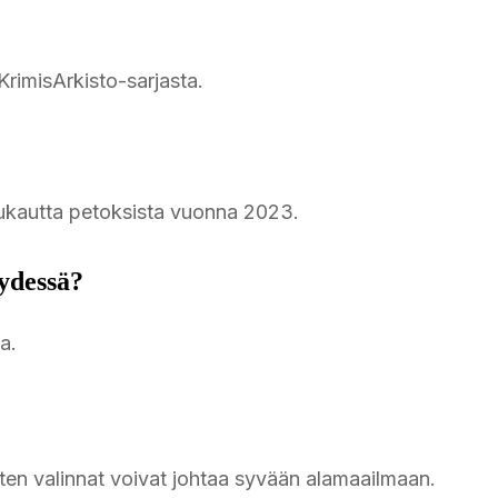
 KrimisArkisto-sarjasta.
kuukautta petoksista vuonna 2023.
ydessä?
a.
miten valinnat voivat johtaa syvään alamaailmaan.