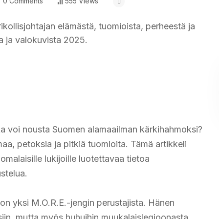
0 Comments
555 Views
ollisjohtajan elämästä, tuomioista, perheestä ja
a ja valokuvista 2025.
oika voi nousta Suomen alamaailman kärkihahmoksi?
aa, petoksia ja pitkiä tuomioita. Tämä artikkeli
alaisille lukijoille luotettavaa tietoa
ustelua.
on yksi M.O.R.E.-jengin perustajista. Hänen
ksiin, mutta myös huhuihin muukalaislegioonasta.