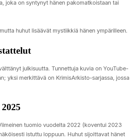
da, joka on syntynyt hänen pakomatkoistaan tai
mutta huhut lisäävät mystiikkiä hänen ympärilleen.
tattelut
välttänyt julkisuutta. Tunnettuja kuvia on YouTube-
hän; yksi merkittävä on KrimisArkisto-sarjassa, jossa
 2025
 Viimeinen tuomio vuodelta 2022 (koventui 2023
öisesti istuttu loppuun. Huhut sijoittavat hänet