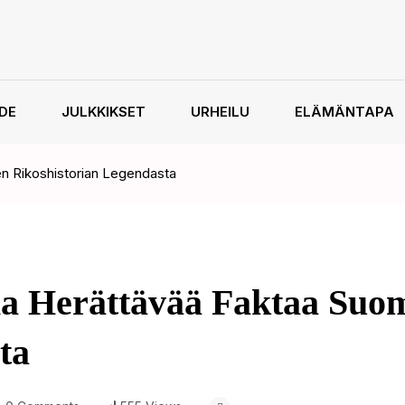
HDE
JULKKIKSET
URHEILU
ELÄMÄNTAPA
en Rikoshistorian Legendasta
ia Herättävää Faktaa Suo
ta