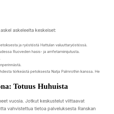
 askel askeleelta keskeiset:
etoksesta ja ryöstöstä Hattulan valuuttaryöstössä.
udessa Ruoveden hasis- ja amfetamiinijutusta.
.
anperinnästä.
ahdesta törkeästä petoksesta Natja Palmrothin kanssa. He
ona: Totuus Huhuista
et vuosia. Jotkut keskustelut viittaavat
ta vahvistettua tietoa palveluksesta Ranskan