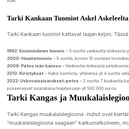
itse.
Tarki Kankaan Tuomiot Askel Askeleelta
Tarki Kankaan tuomiot kattavat laajan kirjon. Tässä
1992: Ensimmäinen tuomio
– 5 vuotta vankeutta törkeästä p
2000: Huumetuomio
– 9 vuotta, koveni 10 vuoteen hovioike
2009: Petos isän kanssa
– Vankeutta törkeästä petoksesta
2012: Kiristykset
– Kaksi tuomiota, yhteensä yli 4 vuotta vel
2022: Uskovaissisarukset-petos
– 2 vuotta 7 kuukautta k
poseerasivat sisaruksina huijatessaan yli 500 000 euroa.
Tarki Kangas ja Muukalaislegio
Tarki Kangas muukalaislegioona -huhut ovat kiertäne
“muukalaislegioona saagaan” karkumatkoineen, mut