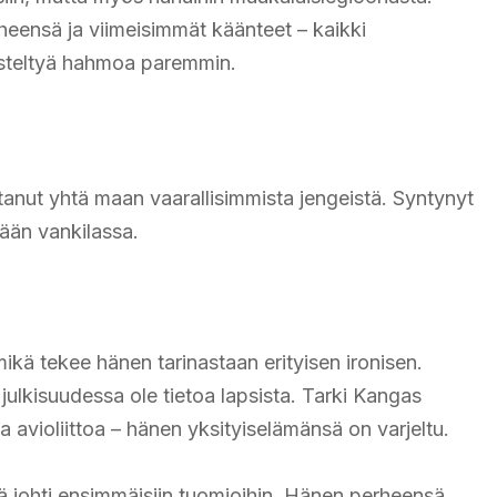
eensä ja viimeisimmät käänteet – kaikki
isteltyä hahmoa paremmin.
tanut yhtä maan vaarallisimmista jengeistä. Syntynyt
ään vankilassa.
mikä tekee hänen tarinastaan erityisen ironisen.
julkisuudessa ole tietoa lapsista. Tarki Kangas
a avioliittoa – hänen yksityiselämänsä on varjeltu.
ikä johti ensimmäisiin tuomioihin. Hänen perheensä