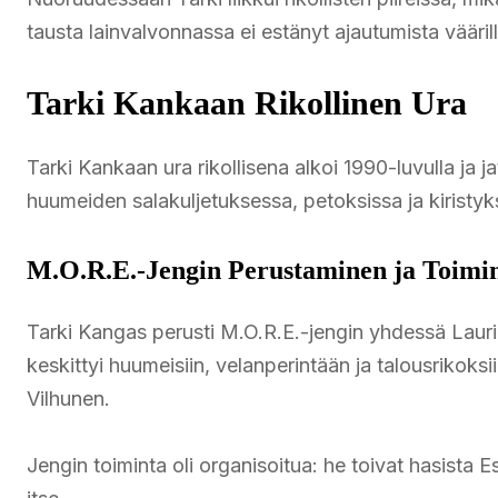
tausta lainvalvonnassa ei estänyt ajautumista väärille
Tarki Kankaan Rikollinen Ura
Tarki Kankaan ura rikollisena alkoi 1990-luvulla ja 
huumeiden salakuljetuksessa, petoksissa ja kiristyk
M.O.R.E.-Jengin Perustaminen ja Toimi
Tarki Kangas perusti M.O.R.E.-jengin yhdessä Laur
keskittyi huumeisiin, velanperintään ja talousrikoksi
Vilhunen.
Jengin toiminta oli organisoitua: he toivat hasista Es