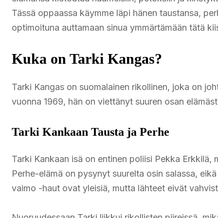
Tässä oppaassa käymme läpi hänen taustansa, perh
optimoituna auttamaan sinua ymmärtämään tätä ki
Kuka on Tarki Kangas?
Tarki Kangas on suomalainen rikollinen, joka on joh
vuonna 1969, hän on viettänyt suuren osan elämäst
Tarki Kankaan Tausta ja Perhe
Tarki Kankaan isä on entinen poliisi Pekka Erkkilä, 
Perhe-elämä on pysynyt suurelta osin salassa, eikä 
vaimo -haut ovat yleisiä, mutta lähteet eivät vahvist
Nuoruudessaan Tarki liikkui rikollisten piireissä, m