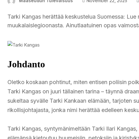
Maaseudun Tulevaisuus
November 22, 2025
Tarki Kangas herättää keskustelua Suomessa: Lue rik
muukalaislegioonasta. Ainutlaatuinen opas vaimost
Johdanto
Oletko koskaan pohtinut, miten entisen poliisin p
Tarki Kangas on juuri tällainen tarina – täynnä draam
sukeltaa syvälle Tarki Kankaan elämään, tarjoten suom
rikollisjohtajasta, jonka nimi herättää edelleen kesk
Tarki Kangas, syntymänimeltään Tarki Ilari Kangas, 
elämänsä kietoutuu huumeisiin, petoksiin ja kiristy