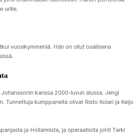
 urille.
jatkui vuosikymmeniä. Hän on ollut osallisena
sissä.
nta
i Johanssonin kanssa 2000-luvun alussa. Jengi
in. Tunnettuja kumppaneita olivat Risto Kolari ja Keijo
panjasta ja Hollannista, ja operaatioita johti Tarki