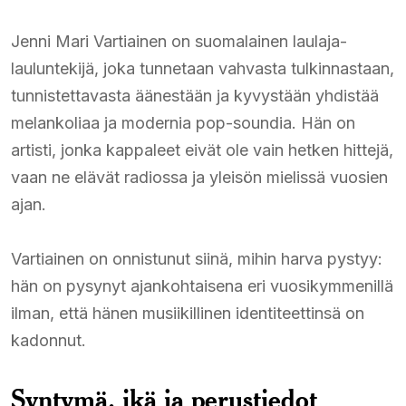
Jenni Mari Vartiainen on suomalainen laulaja-
lauluntekijä, joka tunnetaan vahvasta tulkinnastaan,
tunnistettavasta äänestään ja kyvystään yhdistää
melankoliaa ja modernia pop-soundia. Hän on
artisti, jonka kappaleet eivät ole vain hetken hittejä,
vaan ne elävät radiossa ja yleisön mielissä vuosien
ajan.
Vartiainen on onnistunut siinä, mihin harva pystyy:
hän on pysynyt ajankohtaisena eri vuosikymmenillä
ilman, että hänen musiikillinen identiteettinsä on
kadonnut.
Syntymä, ikä ja perustiedot