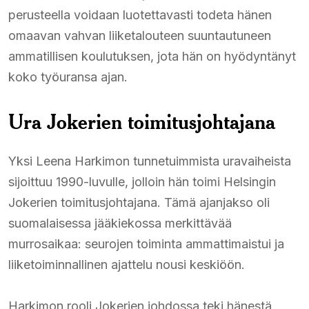
perusteella voidaan luotettavasti todeta hänen
omaavan vahvan liiketalouteen suuntautuneen
ammatillisen koulutuksen, jota hän on hyödyntänyt
koko työuransa ajan.
Ura Jokerien toimitusjohtajana
Yksi Leena Harkimon tunnetuimmista uravaiheista
sijoittuu 1990-luvulle, jolloin hän toimi Helsingin
Jokerien toimitusjohtajana. Tämä ajanjakso oli
suomalaisessa jääkiekossa merkittävää
murrosaikaa: seurojen toiminta ammattimaistui ja
liiketoiminnallinen ajattelu nousi keskiöön.
Harkimon rooli Jokerien johdossa teki hänestä