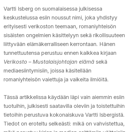
Vartti Isberg on suomalaisessa julkisessa
keskustelussa esiin noussut nimi, joka yhdistyy
erityisesti verikoston teemaan, romaniyhteisön
sisäisten ongelmien käsittelyyn sekä rikollisuuteen
liittyvään elämäkerralliseen kerrontaan. Hänen
tunnettuutensa perustuu ennen kaikkea kirjaan
Verikosto – Mustalaisjohtajan elämä
sekä
mediaesiintymisiin, joissa käsitellään
romaniyhteisön vaiettuja ja vaikeita ilmiöitä.
Tässä artikkelissa käydään läpi vain aiemmin esiin
tuotuihin, julkisesti saatavilla oleviin ja toistettuihin
tietoihin perustuva kokonaiskuva Vartti Isbergistä.
Tiedot on eroteltu selkeästi: mikä on vahvistettua,