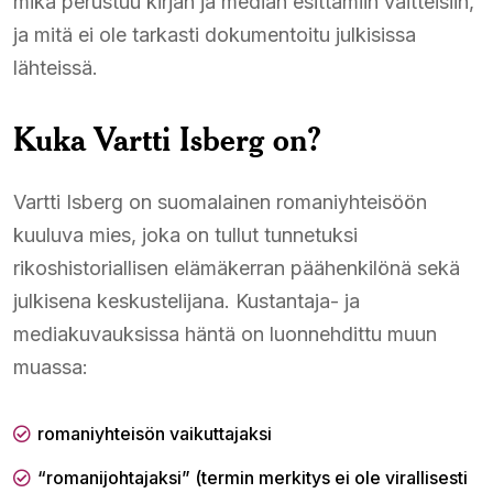
mikä perustuu kirjan ja median esittämiin väitteisiin,
ja mitä ei ole tarkasti dokumentoitu julkisissa
lähteissä.
Kuka Vartti Isberg on?
Vartti Isberg on suomalainen romaniyhteisöön
kuuluva mies, joka on tullut tunnetuksi
rikoshistoriallisen elämäkerran päähenkilönä sekä
julkisena keskustelijana. Kustantaja- ja
mediakuvauksissa häntä on luonnehdittu muun
muassa:
romaniyhteisön vaikuttajaksi
“romanijohtajaksi” (termin merkitys ei ole virallisesti